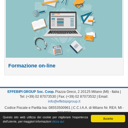
Formazione on-line
EFFEBIPI GROUP Soc. Coop.
Piazza Greco, 2 20125 Milano (MI) - Italia |
Tel: (+39) 02 87073530 | Fax: (+39) 02 87073532 | Email:
info@effebipigroup.it
Codice Fiscale e Partita Iva: 08553500961 | C.C.I.A.A. di Milano Nr. REA: MI -
2034052
Questo sito web utilizza dei cookie per migliorare l'esperienza
Accetto
Copyright 2016 © R.P.G. di Restelli Eliana E.
|
Privacy
|
Normativa cookie
|
dell'utente, per maggiori informazioni
clicca qui
Sitemap